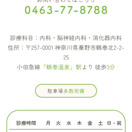
診療科目：内科・脳神経内科・消化器内科
住所：〒257-0001 神奈川県秦野市鶴巻北2-2-
25
小田急線
「鶴巻温泉」駅
より 徒歩
3分
駐車場
多数完備
診療時間
月
火
水
木
金
土
日・祝